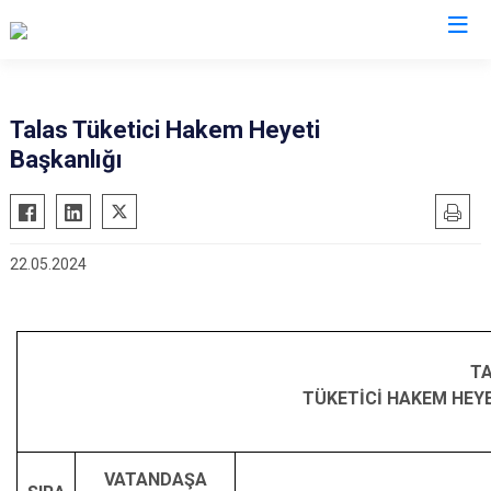
Kayseri
Talas Tüketici Hakem Heyeti
Başkanlığı
Akkışla
Özvatan
Bünyan
Pınarbaşı
Develi
Sarıoğlan
22.05.2024
Felahiye
Sarız
Hacılar
Talas
İncesu
Tomarza
TA
Kocasinan
Yahyalı
TÜKETİCİ HAKEM HEY
Melikgazi
Yeşilhisar
VATANDAŞA