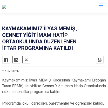
Kayseri
KAYMAKAMIMIZ İLYAS MEMİŞ,
CENNET YİĞİT İMAM HATİP
Akkışla
Özvatan
ORTAOKULUNDA DÜZENLENEN
Bünyan
Pınarbaşı
İFTAR PROGRAMINA KATILDI
Develi
Sarıoğlan
Felahiye
Sarız
Hacılar
Talas
27.02.2026
İncesu
Tomarza
Kaymakamımız İlyas MEMİŞ Kocasinan Kaymakamı Erdoğan
Kocasinan
Yahyalı
Turan ERMİŞ ile birlikte Cennet Yiğit İmam Hatip Ortaokulunda
Melikgazi
Yeşilhisar
düzenlenen iftar programına katıldı.
Programda, okul idarecileri, öğretmenler ve öğrenciler katıldı.