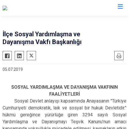
Kayseri
İlçe Sosyal Yardımlaşma ve
Dayanışma Vakfı Başkanlığı
Akkışla
Özvatan
Bünyan
Pınarbaşı
Develi
Sarıoğlan
05.07.2019
Felahiye
Sarız
Hacılar
Talas
SOSYAL YARDIMLAŞMA VE DAYANIŞMA VAKFININ
İncesu
Tomarza
FAALİYETLERİ
Kocasinan
Yahyalı
Sosyal Devlet anlayışı kapsamında Anayasanın "Türkiye
Melikgazi
Cumhuriyeti demokratik, laik ve sosyal bir hukuk Devletidir."
Yeşilhisar
hükmü gereğince yürürlüğe giren 3294 sayılı Sosyal
Yardımlaşma ve Dayanışmayı Teşvik Kanunu’nun amacı
kapsamında yoksullukla mücadele edilmesi, kaynakların etkin