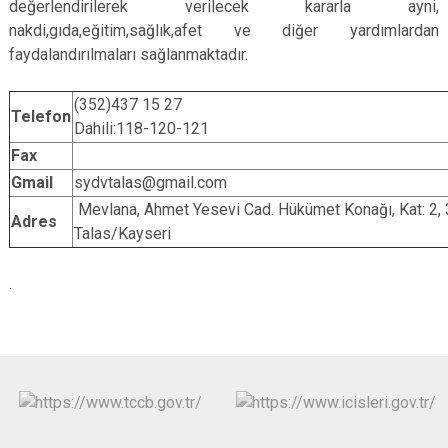
değerlendirilerek verilecek kararla ayni,
nakdi,gıda,eğitim,sağlık,afet ve diğer yardımlardan
faydalandırılmaları sağlanmaktadır.
(352)437 15 27
Telefon
Dahili:118-120-121
Fax
Gmail
sydvtalas@gmail.com
Mevlana, Ahmet Yesevi Cad. Hükümet Konağı, Kat: 2,
Adres
Talas/Kayseri
.