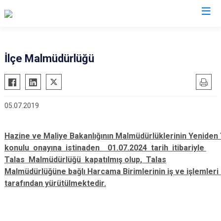
Kayseri
İlçe Malmüdürlüğü
Akkışla
Özvatan
Bünyan
Pınarbaşı
05.07.2019
Develi
Sarıoğlan
Felahiye
Sarız
Hazine ve Maliye Bakanlığının Malmüdürlüklerinin Yeniden 
Hacılar
Talas
konulu onayına istinaden 01.07.2024 tarih itibariyle
İncesu
Tomarza
Talas Malmüdürlüğü kapatılmış olup, Talas
Kocasinan
Yahyalı
Malmüdürlüğüne bağlı Harcama Birimlerinin iş ve işlemler
tarafından yürütülmektedir.
Melikgazi
Yeşilhisar